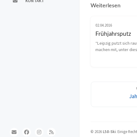
KONTAKT
Weiterlesen
02.04.2016
Frühjahrsputz
“Leipzig putzt sich rau
machen mit, unter die
ruft die Stadt Leipzig 
Frühjahrsputz und 
Liebertwolkwitz macht 
Ortschaftsrat ruft dazu 
Bürgerinnen und Bürger
Jah
©
2026
L58-Ski
.
Einige Rech