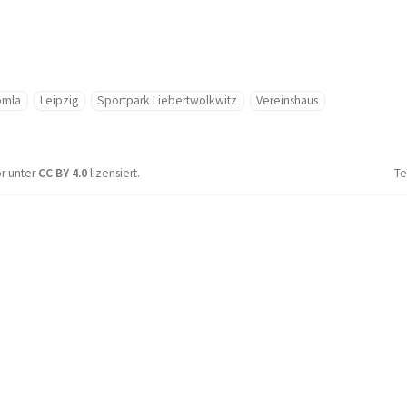
omla
Leipzig
Sportpark Liebertwolkwitz
Vereinshaus
or unter
CC BY 4.0
lizensiert.
Te