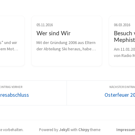
05.11.2016
06.03.2016
Wer sind Wir
Besuch 
Mephis
s” und wir 
Mit der Gründung 2006 aus Eltern 
sem Motto 
der Abteilung Ski heraus, haben 
Am 11.01.20
zum 
wir es uns zur Aufgabe gemacht, 
von Radio M
auf dem Gelände an der 
machte ein 
mit. Der 
Sandgrube hier in 
Skilanglauf 
alle 
Liebertwolkwitz, Kindern und 
uns in diese
 ...
Jugendlichen die Möglichkeit z...
Winter vorb
auch die...
resabschluss
Osterfeuer 2
te vorbehalten.
Powered by
Jekyll
with
Chirpy
theme
Impressu