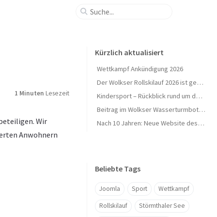
Kürzlich aktualisiert
Wettkampf Ankündigung 2026
Der Wolkser Rollskilauf 2026 ist geschafft – Ein herzliches Dankeschön!
1 Minuten
Lesezeit
Kindersport – Rückblick rund um den Herbst 🍁
Beitrag im Wolkser Wasserturmbote (Ausgabe 2025/09)
eteiligen. Wir
Nach 10 Jahren: Neue Website des L58-Ski geht online 🎉
ierten Anwohnern
Beliebte Tags
Joomla
Sport
Wettkampf
Rollskilauf
Störmthaler See