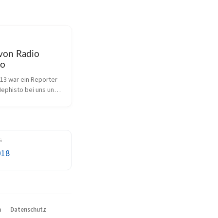
von Radio
to
13 war ein Reporter 
ephisto bei uns und 
Interview zum Thema 
in Leipzig und wie wir 
r Sportart auf den 
ereiten. Thema war 
018
m
Datenschutz