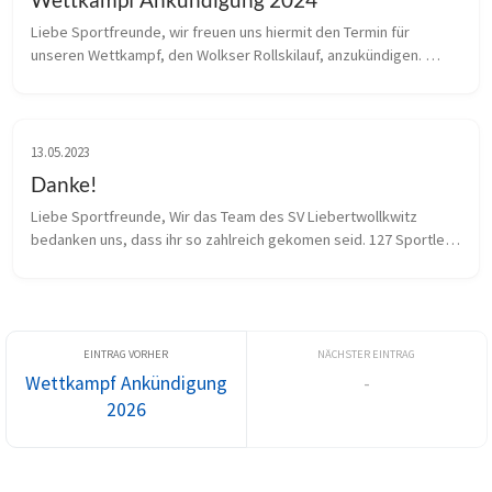
Liebe Sportfreunde, wir freuen uns hiermit den Termin für 
unseren Wettkampf, den Wolkser Rollskilauf, anzukündigen. 
Dieser wird am 24.05.2024 am Störmthaler See derzeit geplant. 
Auf unserer Vera...
13.05.2023
Danke!
Liebe Sportfreunde, Wir das Team des SV Liebertwollkwitz 
bedanken uns, dass ihr so zahlreich gekomen seid. 127 Sportler 
aus 27 Vereinen die bei der 4Initia Sachsenmeisterschaft im 
Rahmen des Wolks...
Wettkampf Ankündigung
-
2026