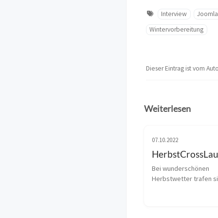
Interview
Jooml
Wintervorbereitung
Dieser Eintrag ist vom Aut
Weiterlesen
07.10.2022
HerbstCrossLau
Bei wunderschönen 
Herbstwetter trafen si
Sportler im Rosental.
sich die Kinder mit der
vertraut gemacht habe