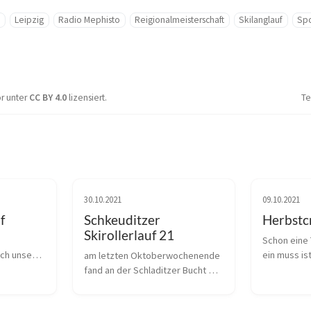
a
Leipzig
Radio Mephisto
Reigionalmeisterschaft
Skilanglauf
Spo
or unter
CC BY 4.0
lizensiert.
Te
30.10.2021
09.10.2021
f
Schkeuditzer
Herbstc
Skirollerlauf 21
Schon eine 
ch unsere 
ein muss is
am letzten Oktoberwochenende 
 Nachdem 
im Leipzige
fand an der Schladitzer Bucht 
 Strecke 
waren mit u
der letzte Rollksiwettkampf in 
n, wurde 
dabei, sowi
der Leipziger Region stadt. Wir 