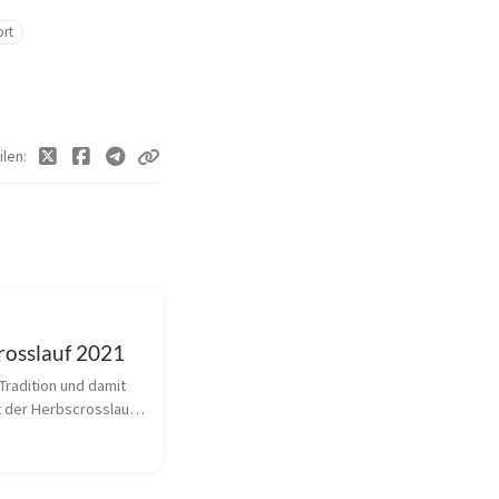
rt
ilen
rosslauf 2021
Tradition und damit 
t der Herbscrosslauf 
r Rosenthal. Auch wir 
nseren Sportlern 
e viele der Leipziger 