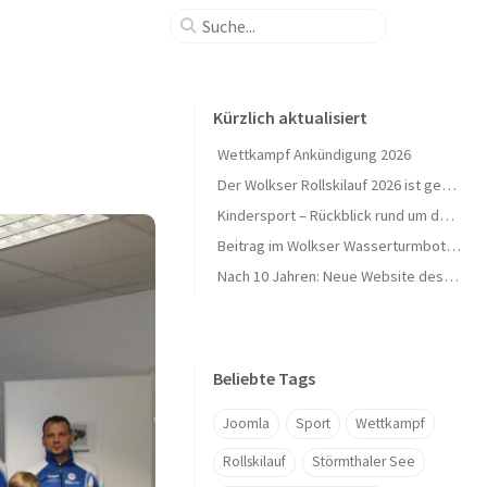
Kürzlich aktualisiert
Wettkampf Ankündigung 2026
Der Wolkser Rollskilauf 2026 ist geschafft – Ein herzliches Dankeschön!
Kindersport – Rückblick rund um den Herbst 🍁
Beitrag im Wolkser Wasserturmbote (Ausgabe 2025/09)
Nach 10 Jahren: Neue Website des L58-Ski geht online 🎉
Beliebte Tags
Joomla
Sport
Wettkampf
Rollskilauf
Störmthaler See