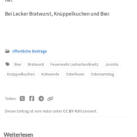
Bei Lecker Bratwurst, Knüppelkuchen und Bier.
öffentliche Beiträge
Bier
Bratwurst
Feuerwehr Liebertwolkwitz
Joomla
Knüppelkuchen
Kuhwiede
Osterfeuer
Ostersamstag
Teilen
Dieser Eintrag ist vom Autor unter
CC BY 4.0
lizensiert.
Weiterlesen