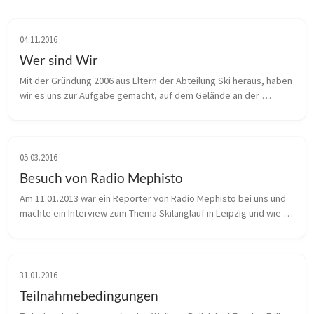
04.11.2016
Wer sind Wir
Mit der Gründung 2006 aus Eltern der Abteilung Ski heraus, haben 
wir es uns zur Aufgabe gemacht, auf dem Gelände an der 
Sandgrube hier in Liebertwolkwitz, Kindern und Jugendlichen die 
Möglichkeit z...
05.03.2016
Besuch von Radio Mephisto
Am 11.01.2013 war ein Reporter von Radio Mephisto bei uns und 
machte ein Interview zum Thema Skilanglauf in Leipzig und wie 
wir uns in dieser Sportart auf den Winter vorbereiten. Thema war 
auch die...
31.01.2016
Teilnahmebedingungen