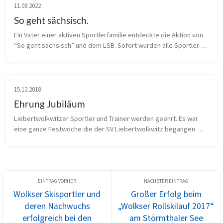
11.08.2022
So geht sächsisch.
Ein Vater einer aktiven Sportlerfamilie entdeckte die Aktion von 
“So geht sächsisch” und dem LSB. Sofort wurden alle Sportler 
informiert und ein Fototermin vereinbart. Unsere beiden 
Montags-Sportgr...
15.12.2018
Ehrung Jubiläum
Liebertwolkwitzer Sportler und Trainer werden geehrt. Es war 
eine ganze Festwoche die der SV Liebertwolkwitz begangen 
hat, so startete diese am 15.08.2018, mit einem 
Freundschaftsspiel des SV-Lwit...
Wolkser Skisportler und
Großer Erfolg beim
deren Nachwuchs
„Wolkser Rollskilauf 2017“
erfolgreich bei den
am Störmthaler See