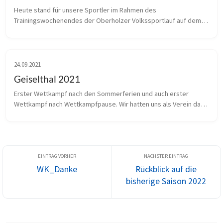
Heute stand für unsere Sportler im Rahmen des 
Trainingswochenendes der Oberholzer Volkssportlauf auf dem 
Programm. Von uns nahmen vom Schüler bis Erwachenenbereich 
ein Teil von Sportlern teil. Dabe...
24.09.2021
Geiselthal 2021
Erster Wettkampf nach den Sommerferien und auch erster 
Wettkampf nach Wettkampfpause. Wir hatten uns als Verein dazu 
entschieden im ersten Halbjahr keine Wettkampfe zu bestreiten 
sondern damit zu v...
WK_Danke
Rückblick auf die
bisherige Saison 2022