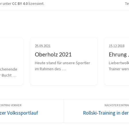
or unter
CC BY 4.0
lizensiert.
Te
25.09.2021
15.12.2018
Oberholz 2021
Ehrung 
Heute stand für unsere Sportler 
Liebertwolk
im Rahmen des 
Trainer wer
chenende 
Trainingswochenendes der 
eine ganze 
 Bucht 
Oberholzer Volkssportlauf auf 
SV Liebert
ampf in 
dem Programm. Von uns nahmen 
hat, so sta
adt. Wir 
vom Schüler bis 
15.08.2018, 
n Auswahl 
Erwachenenbereich ein Teil von 
Freundschaf
e Sportler 
Sportlern teil. Dabe...
zer Volkssportlauf
Rollski-Training in de