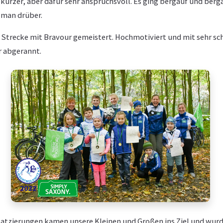
 kürzer, aber dafür sehr anspruchsvoll. Es ging bergauf und berg
man drüber.
e Strecke mit Bravour gemeistert. Hochmotiviert und mit sehr sc
r abgerannt.
Platzierungen kamen unsere Kleinen und Großen ins Ziel und wurd