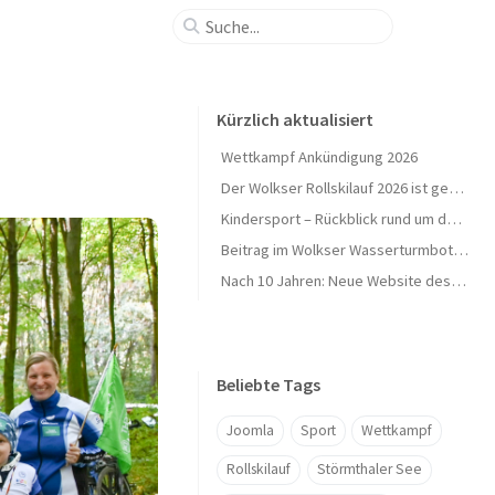
Kürzlich aktualisiert
Wettkampf Ankündigung 2026
Der Wolkser Rollskilauf 2026 ist geschafft – Ein herzliches Dankeschön!
Kindersport – Rückblick rund um den Herbst 🍁
Beitrag im Wolkser Wasserturmbote (Ausgabe 2025/09)
Nach 10 Jahren: Neue Website des L58-Ski geht online 🎉
Beliebte Tags
Joomla
Sport
Wettkampf
Rollskilauf
Störmthaler See