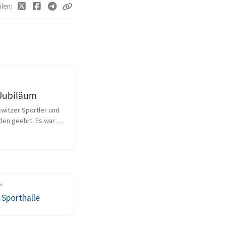
ilen
Jubiläum
witzer Sportler und 
den geehrt. Es war 
Festwoche die der 
wolkwitz begangen 
rtete diese am 
mit einem 
tsspiel des SV-Lwit...
r Sporthalle