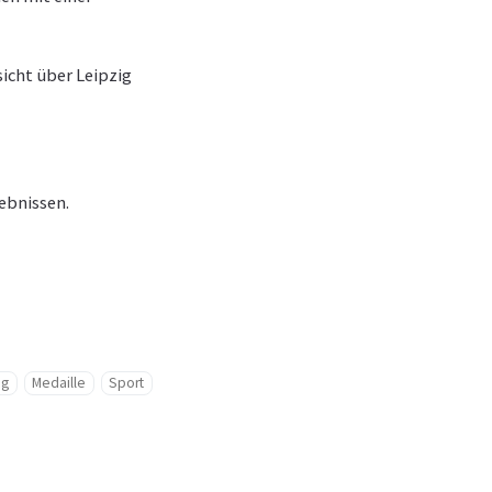
sicht über Leipzig
gebnissen.
ig
Medaille
Sport