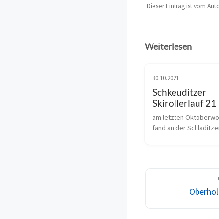
Dieser Eintrag ist vom Aut
Weiterlesen
30.10.2021
Schkeuditzer
Skirollerlauf 21
am letzten Oktoberwo
fand an der Schladitzer
der letzte Rollksiwettk
der Leipziger Region st
gingen mit einer kleine
an den Start. Für unser
lief es ...
Oberhol