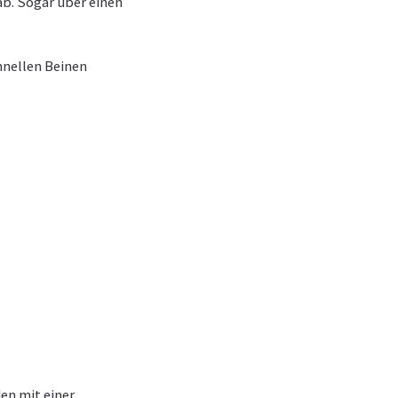
ab. Sogar über einen
hnellen Beinen
en mit einer