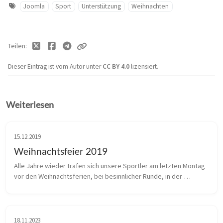
Joomla
Sport
Unterstützung
Weihnachten
Teilen
Dieser Eintrag ist vom Autor unter
CC BY 4.0
lizensiert.
Weiterlesen
15.12.2019
Weihnachtsfeier 2019
Alle Jahre wieder trafen sich unsere Sportler am letzten Montag 
vor den Weihnachtsferien, bei besinnlicher Runde, in der 
Turnhalle. Die Trainer ließen sich viele tolle Bewegungsspiele 
einfallen, d...
18.11.2023