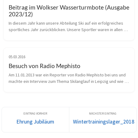
Beitrag im Wolkser Wasserturmbote (Ausgabe
2023/12)
In diesem Jahr kann unsere Abteilung Ski auf ein erfolgreiches 
sportliches Jahr zurückblicken. Unsere Sportler waren in allen 
Altersgruppen, vom Vorschüler bis zum Erwachsenen, aktiv bei 
den unters...
05.03.2016
Besuch von Radio Mephisto
Am 11.01.2013 war ein Reporter von Radio Mephisto bei uns und 
machte ein Interview zum Thema Skilanglauf in Leipzig und wie 
wir uns in dieser Sportart auf den Winter vorbereiten. Thema war 
auch die...
Ehrung Jubiläum
Wintertrainingslager_2018