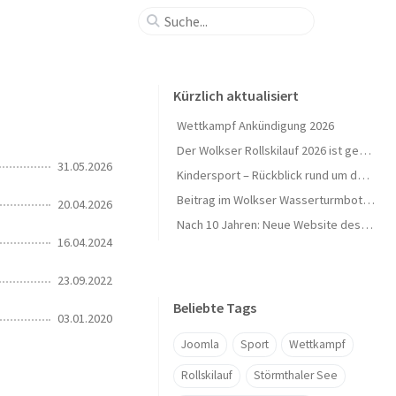
Kürzlich aktualisiert
Wettkampf Ankündigung 2026
Der Wolkser Rollskilauf 2026 ist geschafft – Ein herzliches Dankeschön!
31.05.2026
Kindersport – Rückblick rund um den Herbst 🍁
Beitrag im Wolkser Wasserturmbote (Ausgabe 2025/09)
20.04.2026
Nach 10 Jahren: Neue Website des L58-Ski geht online 🎉
16.04.2024
23.09.2022
Beliebte Tags
03.01.2020
Joomla
Sport
Wettkampf
Rollskilauf
Störmthaler See