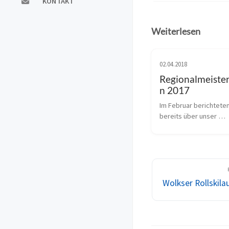
KONTAKT
Weiterlesen
02.04.2018
Regionalmeister
n 2017
Im Februar berichteten 
bereits über unser 
Trainingslager. Diesem 
den letzten beiden Mo
noch weitere Tagesausf
Gebirge um unsere Spo
Jung bis Alt auf die Bret
Wolkser Rollskil