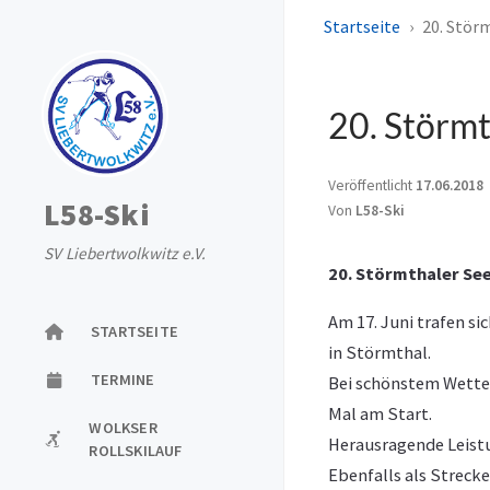
Startseite
20. Stör
20. Störmt
Veröffentlicht
17.06.2018
L58-Ski
Von
L58-Ski
SV Liebertwolkwitz e.V.
20. Störmthaler Se
Am 17. Juni trafen s
STARTSEITE
in Störmthal.
TERMINE
Bei schönstem Wetter 
Mal am Start.
WOLKSER
Herausragende Leistun
ROLLSKILAUF
Ebenfalls als Strecke