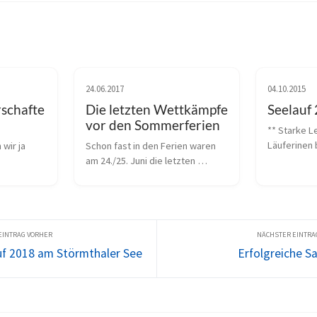
24.06.2017
04.10.2015
schafte
Die letzten Wettkämpfe
Seelauf
vor den Sommerferien
** Starke L
Läuferinen 
wir ja 
Schon fast in den Ferien waren 
Seelauf ** 
am 24./25. Juni die letzten 
Schkeuditze
folgten in 
Laufwettkämpfe vor unserer 
am darauffo
naten 
Sommerpause. Am Samstag 
28.06.2015, 
lüge ins 
haben sich alle Sportler kurz 
Störmthaler 
rtler von 
nach 8 Uhr am Vereinshaus 
...
getroffen. Noch nicht ganz mot...
auf 2018 am Störmthaler See
Erfolgreiche S