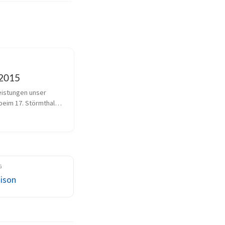
 2015
eistungen unser 
beim 17. Störmthaler 
** Samstag 
r Auenwaldlauf und 
lgenden Tag, den 
folgte der 17. 
Seelauf. Die ans...
aison