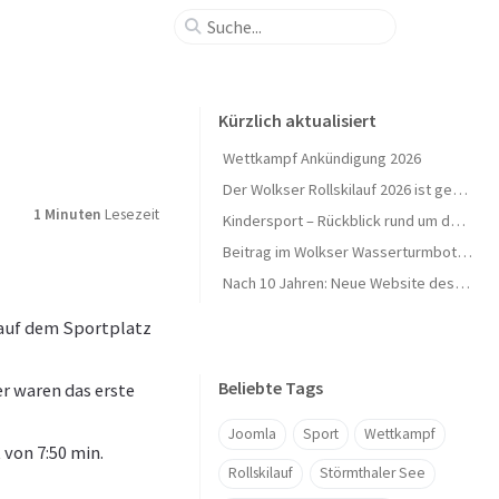
Kürzlich aktualisiert
Wettkampf Ankündigung 2026
Der Wolkser Rollskilauf 2026 ist geschafft – Ein herzliches Dankeschön!
1 Minuten
Lesezeit
Kindersport – Rückblick rund um den Herbst 🍁
Beitrag im Wolkser Wasserturmbote (Ausgabe 2025/09)
Nach 10 Jahren: Neue Website des L58-Ski geht online 🎉
f auf dem Sportplatz
Beliebte Tags
er waren das erste
Joomla
Sport
Wettkampf
 von 7:50 min.
Rollskilauf
Störmthaler See