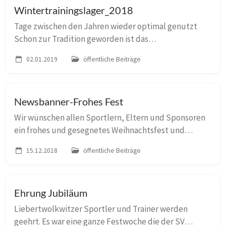
Wintertrainingslager_2018
Tage zwischen den Jahren wieder optimal genutzt
Schon zur Tradition geworden ist das
Wintertrainingslager unserer Sportler, zwischen den
02.01.2019
öffentliche Beiträge
Jahren. So fuhren auch in diesem Jahr unsere Sportler
und T...
Newsbanner-Frohes Fest
Wir wünschen allen Sportlern, Eltern und Sponsoren
ein frohes und gesegnetes Weihnachtsfest und
bedanken uns für die Unterstützung in diesem Jahr.
15.12.2018
öffentliche Beiträge
Ehrung Jubiläum
Liebertwolkwitzer Sportler und Trainer werden
geehrt. Es war eine ganze Festwoche die der SV