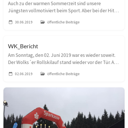
Auch zu der warmen Sommerzeit sind unsere
Jüngsten vollmotiviert beim Sport. Aber bei der Hitze
schwitzt man schon beim Stehen. Heute nicht! In der
30.06.2019
öffentliche Beiträge
Sportstunde wurde mit den Vorschulkindern gemats...
WK_Bericht
Am Sonntag, den 02. Juni 2019 war es wieder soweit.
Der Wolks´er Rollskilauf stand wieder vor der Tür. Am
Störmthaler See wurde bei über 30°C und
02.06.2019
öffentliche Beiträge
strahlendem Sonnenschein nicht nur um die
Medaillen...