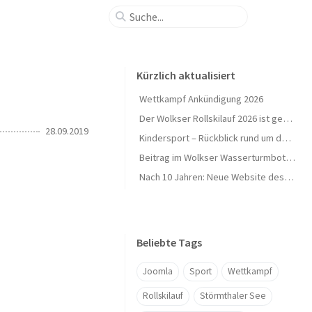
Kürzlich aktualisiert
Wettkampf Ankündigung 2026
Der Wolkser Rollskilauf 2026 ist geschafft – Ein herzliches Dankeschön!
28.09.2019
Kindersport – Rückblick rund um den Herbst 🍁
Beitrag im Wolkser Wasserturmbote (Ausgabe 2025/09)
Nach 10 Jahren: Neue Website des L58-Ski geht online 🎉
Beliebte Tags
Joomla
Sport
Wettkampf
Rollskilauf
Störmthaler See