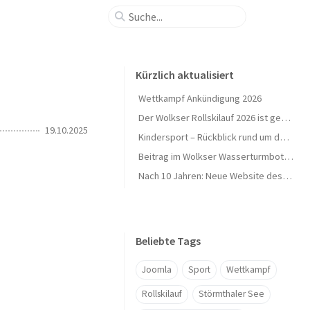
Kürzlich aktualisiert
Wettkampf Ankündigung 2026
Der Wolkser Rollskilauf 2026 ist geschafft – Ein herzliches Dankeschön!
19.10.2025
Kindersport – Rückblick rund um den Herbst 🍁
Beitrag im Wolkser Wasserturmbote (Ausgabe 2025/09)
Nach 10 Jahren: Neue Website des L58-Ski geht online 🎉
Beliebte Tags
Joomla
Sport
Wettkampf
Rollskilauf
Störmthaler See