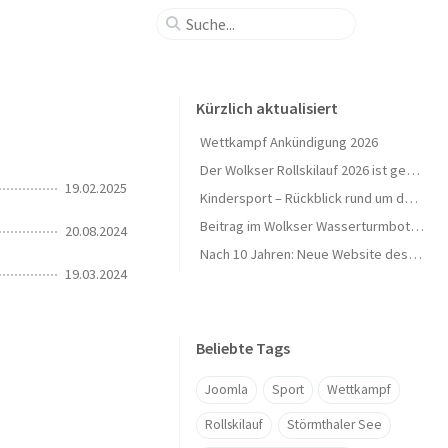
Kürzlich aktualisiert
Wettkampf Ankündigung 2026
Der Wolkser Rollskilauf 2026 ist geschafft – Ein herzliches Dankeschön!
19.02.2025
Kindersport – Rückblick rund um den Herbst 🍁
Beitrag im Wolkser Wasserturmbote (Ausgabe 2025/09)
20.08.2024
Nach 10 Jahren: Neue Website des L58-Ski geht online 🎉
19.03.2024
Beliebte Tags
Joomla
Sport
Wettkampf
Rollskilauf
Störmthaler See