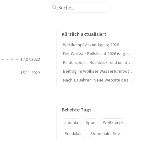
Kürzlich aktualisiert
Wettkampf Ankündigung 2026
Der Wolkser Rollskilauf 2026 ist geschafft – Ein herzliches Dankeschön!
17.07.2023
Kindersport – Rückblick rund um den Herbst 🍁
Beitrag im Wolkser Wasserturmbote (Ausgabe 2025/09)
15.11.2022
Nach 10 Jahren: Neue Website des L58-Ski geht online 🎉
Beliebte Tags
Joomla
Sport
Wettkampf
Rollskilauf
Störmthaler See