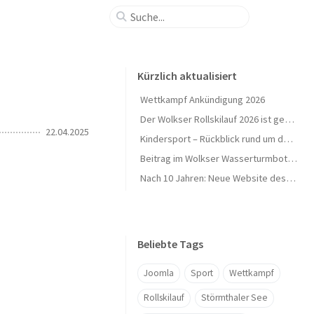
Kürzlich aktualisiert
Wettkampf Ankündigung 2026
Der Wolkser Rollskilauf 2026 ist geschafft – Ein herzliches Dankeschön!
22.04.2025
Kindersport – Rückblick rund um den Herbst 🍁
Beitrag im Wolkser Wasserturmbote (Ausgabe 2025/09)
Nach 10 Jahren: Neue Website des L58-Ski geht online 🎉
Beliebte Tags
Joomla
Sport
Wettkampf
Rollskilauf
Störmthaler See