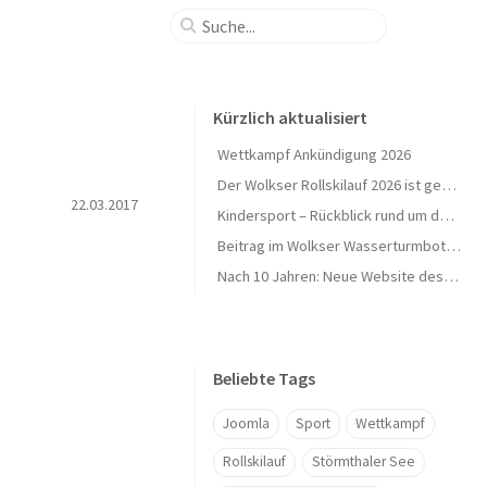
Kürzlich aktualisiert
Wettkampf Ankündigung 2026
Der Wolkser Rollskilauf 2026 ist geschafft – Ein herzliches Dankeschön!
22.03.2017
Kindersport – Rückblick rund um den Herbst 🍁
Beitrag im Wolkser Wasserturmbote (Ausgabe 2025/09)
Nach 10 Jahren: Neue Website des L58-Ski geht online 🎉
Beliebte Tags
Joomla
Sport
Wettkampf
Rollskilauf
Störmthaler See