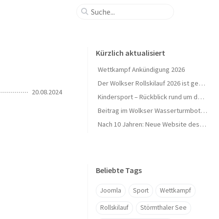
Kürzlich aktualisiert
Wettkampf Ankündigung 2026
Der Wolkser Rollskilauf 2026 ist geschafft – Ein herzliches Dankeschön!
20.08.2024
Kindersport – Rückblick rund um den Herbst 🍁
Beitrag im Wolkser Wasserturmbote (Ausgabe 2025/09)
Nach 10 Jahren: Neue Website des L58-Ski geht online 🎉
Beliebte Tags
Joomla
Sport
Wettkampf
Rollskilauf
Störmthaler See