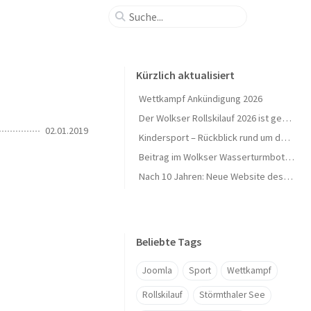
Kürzlich aktualisiert
Wettkampf Ankündigung 2026
Der Wolkser Rollskilauf 2026 ist geschafft – Ein herzliches Dankeschön!
02.01.2019
Kindersport – Rückblick rund um den Herbst 🍁
Beitrag im Wolkser Wasserturmbote (Ausgabe 2025/09)
Nach 10 Jahren: Neue Website des L58-Ski geht online 🎉
Beliebte Tags
Joomla
Sport
Wettkampf
Rollskilauf
Störmthaler See