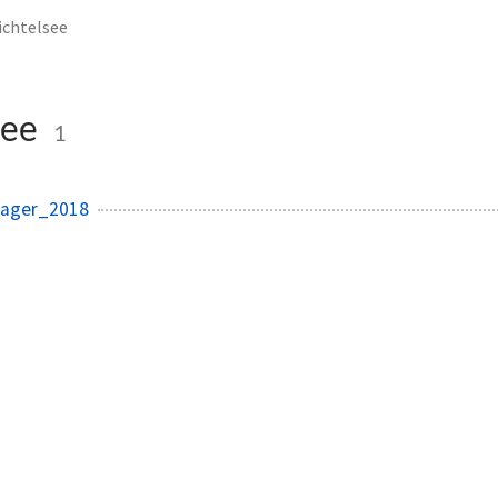
ichtelsee
see
1
slager_2018