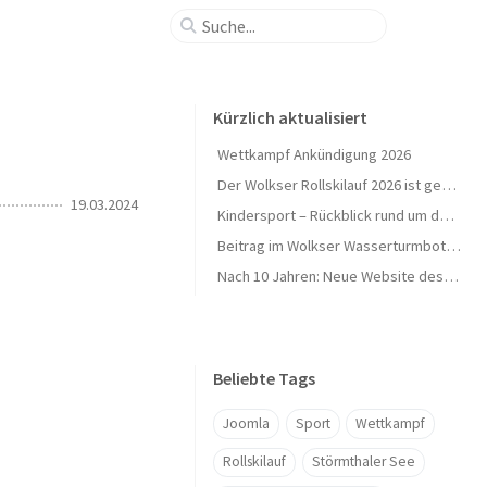
Kürzlich aktualisiert
Wettkampf Ankündigung 2026
Der Wolkser Rollskilauf 2026 ist geschafft – Ein herzliches Dankeschön!
19.03.2024
Kindersport – Rückblick rund um den Herbst 🍁
Beitrag im Wolkser Wasserturmbote (Ausgabe 2025/09)
Nach 10 Jahren: Neue Website des L58-Ski geht online 🎉
Beliebte Tags
Joomla
Sport
Wettkampf
Rollskilauf
Störmthaler See