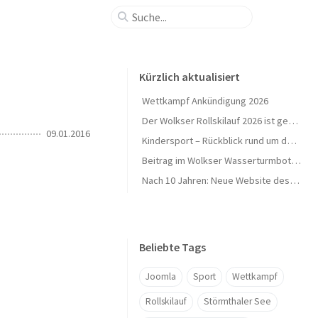
Kürzlich aktualisiert
Wettkampf Ankündigung 2026
Der Wolkser Rollskilauf 2026 ist geschafft – Ein herzliches Dankeschön!
09.01.2016
Kindersport – Rückblick rund um den Herbst 🍁
Beitrag im Wolkser Wasserturmbote (Ausgabe 2025/09)
Nach 10 Jahren: Neue Website des L58-Ski geht online 🎉
Beliebte Tags
Joomla
Sport
Wettkampf
Rollskilauf
Störmthaler See