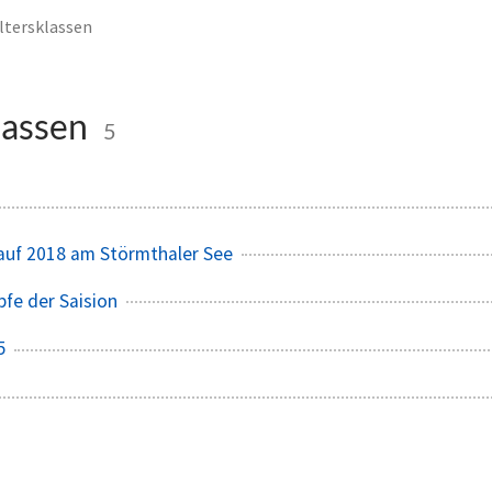
ltersklassen
lassen
5
lauf 2018 am Störmthaler See
fe der Saision
5