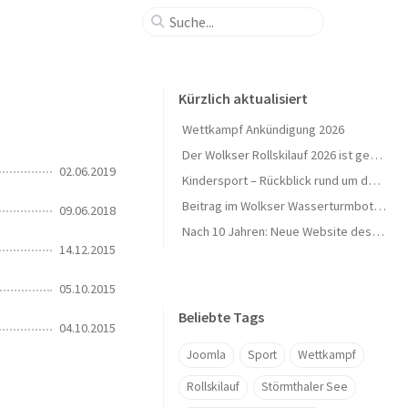
Kürzlich aktualisiert
Wettkampf Ankündigung 2026
Der Wolkser Rollskilauf 2026 ist geschafft – Ein herzliches Dankeschön!
02.06.2019
Kindersport – Rückblick rund um den Herbst 🍁
Beitrag im Wolkser Wasserturmbote (Ausgabe 2025/09)
09.06.2018
Nach 10 Jahren: Neue Website des L58-Ski geht online 🎉
14.12.2015
05.10.2015
Beliebte Tags
04.10.2015
Joomla
Sport
Wettkampf
Rollskilauf
Störmthaler See